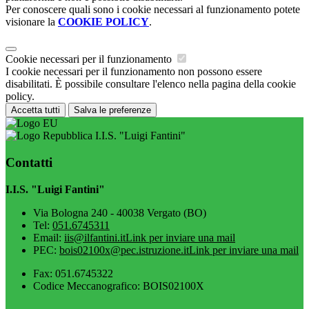
Per conoscere quali sono i cookie necessari al funzionamento potete
visionare la
COOKIE POLICY
.
Cookie necessari per il funzionamento
I cookie necessari per il funzionamento non possono essere
disabilitati. È possibile consultare l'elenco nella pagina della cookie
policy.
Accetta tutti
Salva le preferenze
I.I.S. "Luigi Fantini"
Contatti
I.I.S. "Luigi Fantini"
Via Bologna 240 - 40038 Vergato (BO)
Tel:
051.6745311
Email:
iis@ilfantini.it
Link per inviare una mail
PEC:
bois02100x@pec.istruzione.it
Link per inviare una mail
Fax: 051.6745322
Codice Meccanografico: BOIS02100X