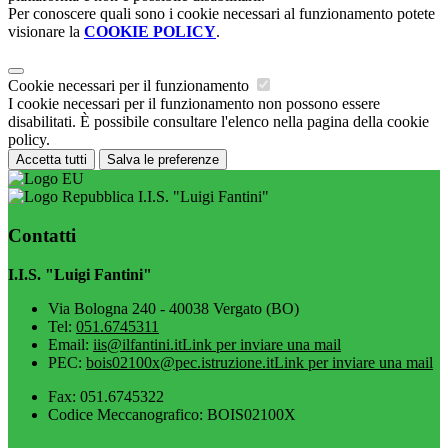
Per conoscere quali sono i cookie necessari al funzionamento potete
visionare la
COOKIE POLICY
.
Cookie necessari per il funzionamento
I cookie necessari per il funzionamento non possono essere
disabilitati. È possibile consultare l'elenco nella pagina della cookie
policy.
Accetta tutti
Salva le preferenze
I.I.S. "Luigi Fantini"
Contatti
I.I.S. "Luigi Fantini"
Via Bologna 240 - 40038 Vergato (BO)
Tel:
051.6745311
Email:
iis@ilfantini.it
Link per inviare una mail
PEC:
bois02100x@pec.istruzione.it
Link per inviare una mail
Fax: 051.6745322
Codice Meccanografico: BOIS02100X