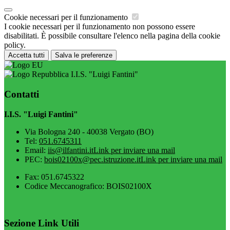
Cookie necessari per il funzionamento
I cookie necessari per il funzionamento non possono essere
disabilitati. È possibile consultare l'elenco nella pagina della cookie
policy.
Accetta tutti
Salva le preferenze
I.I.S. "Luigi Fantini"
Contatti
I.I.S. "Luigi Fantini"
Via Bologna 240 - 40038 Vergato (BO)
Tel:
051.6745311
Email:
iis@ilfantini.it
Link per inviare una mail
PEC:
bois02100x@pec.istruzione.it
Link per inviare una mail
Fax: 051.6745322
Codice Meccanografico: BOIS02100X
Sezione Link Utili