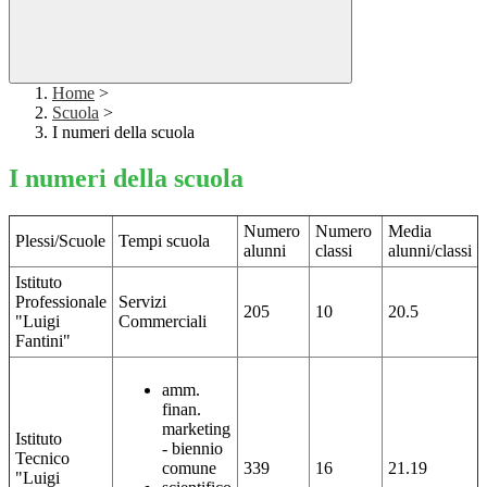
Home
>
Scuola
>
I numeri della scuola
I numeri della scuola
Numero
Numero
Media
Plessi/Scuole
Tempi scuola
alunni
classi
alunni/classi
Istituto
Professionale
Servizi
205
10
20.5
"Luigi
Commerciali
Fantini"
amm.
finan.
marketing
Istituto
- biennio
Tecnico
comune
339
16
21.19
"Luigi