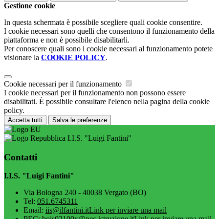
Gestione cookie
In questa schermata è possibile scegliere quali cookie consentire.
I cookie necessari sono quelli che consentono il funzionamento della
piattaforma e non è possibile disabilitarli.
Per conoscere quali sono i cookie necessari al funzionamento potete
visionare la
COOKIE POLICY
.
Cookie necessari per il funzionamento
I cookie necessari per il funzionamento non possono essere
disabilitati. È possibile consultare l'elenco nella pagina della cookie
policy.
Accetta tutti
Salva le preferenze
I.I.S. "Luigi Fantini"
Contatti
I.I.S. "Luigi Fantini"
Via Bologna 240 - 40038 Vergato (BO)
Tel:
051.6745311
Email:
iis@ilfantini.it
Link per inviare una mail
PEC:
bois02100x@pec.istruzione.it
Link per inviare una mail