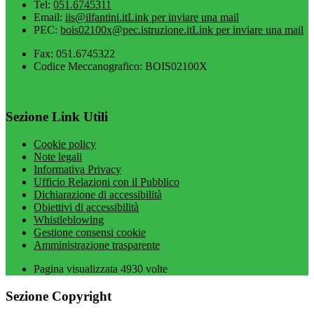
Tel:
051.6745311
Email:
iis@ilfantini.it
Link per inviare una mail
PEC:
bois02100x@pec.istruzione.it
Link per inviare una mail
Fax: 051.6745322
Codice Meccanografico: BOIS02100X
Sezione Link Utili
Cookie policy
Note legali
Informativa Privacy
Ufficio Relazioni con il Pubblico
Dichiarazione di accessibilità
Obiettivi di accessibilità
Whistleblowing
Gestione consensi cookie
Amministrazione trasparente
Pagina visualizzata
4930
volte
Sezione Copyright