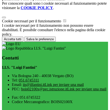
Per conoscere quali sono i cookie necessari al funzionamento potete
visionare la
COOKIE POLICY
.
Cookie necessari per il funzionamento
I cookie necessari per il funzionamento non possono essere
disabilitati. È possibile consultare l'elenco nella pagina della cookie
policy.
Accetta tutti
Salva le preferenze
I.I.S. "Luigi Fantini"
Contatti
I.I.S. "Luigi Fantini"
Via Bologna 240 - 40038 Vergato (BO)
Tel:
051.6745311
Email:
iis@ilfantini.it
Link per inviare una mail
PEC:
bois02100x@pec.istruzione.it
Link per inviare una mail
Fax: 051.6745322
Codice Meccanografico: BOIS02100X