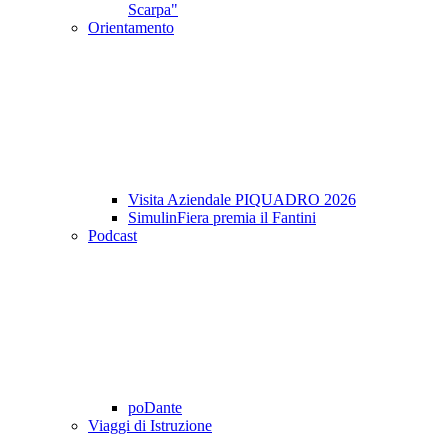
Scarpa"
Orientamento
Visita Aziendale PIQUADRO 2026
SimulinFiera premia il Fantini
Podcast
poDante
Viaggi di Istruzione