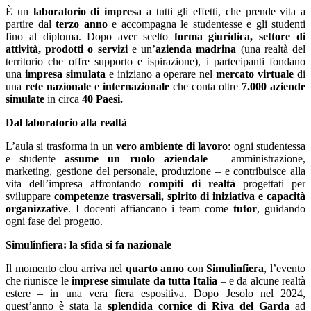
È un
laboratorio di impresa
a tutti gli effetti, che prende vita a
partire dal
terzo
anno
e accompagna le studentesse e gli studenti
fino al diploma. Dopo aver scelto
forma giuridica, settore di
attività, prodotti o servizi
e un’
azienda madrina
(una realtà del
territorio che offre supporto e ispirazione), i partecipanti fondano
una
impresa simulata
e iniziano a operare nel
mercato virtuale
di
una
rete nazionale
e
internazionale
che conta oltre
7.000
aziende
simulate
in circa
40 Paesi.
Dal laboratorio alla realtà
L’aula si trasforma in un
vero ambiente di lavoro
: ogni studentessa
e studente
assume un ruolo aziendale
– amministrazione,
marketing, gestione del personale, produzione – e contribuisce alla
vita dell’impresa affrontando
compiti di realtà
progettati per
sviluppare
competenze trasversali, spirito di iniziativa e capacità
organizzative
. I docenti affiancano i team come
tutor
, guidando
ogni fase del progetto.
Simulinfiera: la sfida si fa nazionale
Il momento clou arriva nel
quarto anno
con
Simulinfiera
, l’evento
che riunisce le
imprese simulate da tutta Italia
– e da alcune realtà
estere – in una
vera fiera espositiva
. Dopo Jesolo nel 2024,
quest’anno è stata la
splendida cornice di Riva del Garda
ad