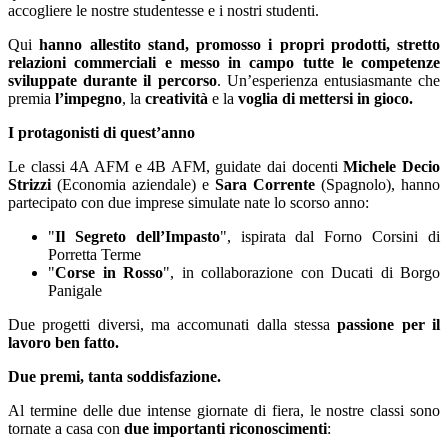
accogliere le nostre studentesse e i nostri studenti.
Qui
hanno
allestito stand, promosso i propri prodotti, stretto
relazioni commerciali e messo in campo tutte le competenze
sviluppate durante il percorso
. Un’esperienza entusiasmante che
premia
l’impegno
,
la
creatività
e
la
voglia di mettersi in gioco
.
I protagonisti di quest’anno
Le classi
4A AFM
e
4B AFM
, guidate dai docenti
Michele Decio
Strizzi
(Economia aziendale) e
Sara Corrente
(Spagnolo), hanno
partecipato con due imprese simulate nate lo scorso anno:
"
Il Segreto dell’Impasto
"
, ispirata dal Forno Corsini di
Porretta Terme
"
Corse in Rosso
"
, in collaborazione con Ducati di Borgo
Panigale
Due progetti diversi, ma accomunati dalla stessa
passione per il
lavoro ben fatto.
Due premi, tanta soddisfazione.
Al termine delle due intense giornate di fiera, le nostre classi sono
tornate a casa
con
due importanti riconoscimenti
: