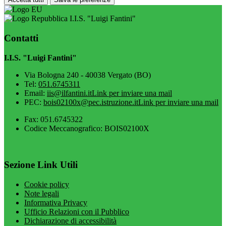
I.I.S. "Luigi Fantini"
Contatti
I.I.S. "Luigi Fantini"
Via Bologna 240 - 40038 Vergato (BO)
Tel:
051.6745311
Email:
iis@ilfantini.it
Link per inviare una mail
PEC:
bois02100x@pec.istruzione.it
Link per inviare una mail
Fax: 051.6745322
Codice Meccanografico: BOIS02100X
Sezione Link Utili
Cookie policy
Note legali
Informativa Privacy
Ufficio Relazioni con il Pubblico
Dichiarazione di accessibilità