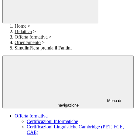
Home
>
Didattica
>
Offerta formativa
>
Orientamento
>
SimulinFiera premia il Fantini
Menu di
navigazione
Offerta formativa
Certificazioni Informatiche
Certificazioni Linguistiche Cambridge (PET, FCE,
CAE)