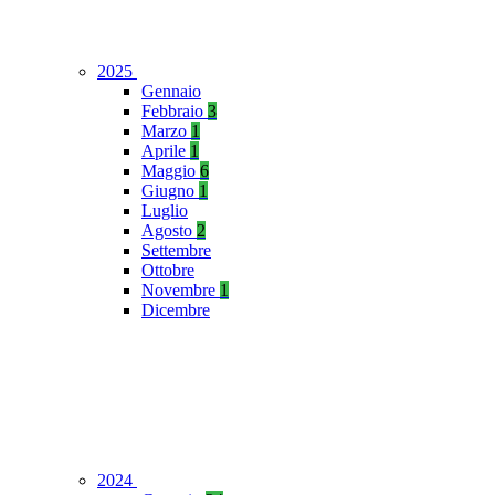
2025
Gennaio
Febbraio
3
Marzo
1
Aprile
1
Maggio
6
Giugno
1
Luglio
Agosto
2
Settembre
Ottobre
Novembre
1
Dicembre
2024