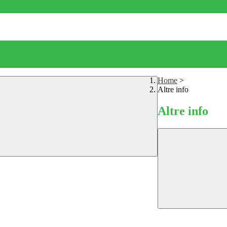
Home
>
Altre info
Altre info