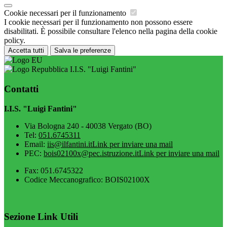
Cookie necessari per il funzionamento
I cookie necessari per il funzionamento non possono essere
disabilitati. È possibile consultare l'elenco nella pagina della cookie
policy.
Accetta tutti
Salva le preferenze
I.I.S. "Luigi Fantini"
Contatti
I.I.S. "Luigi Fantini"
Via Bologna 240 - 40038 Vergato (BO)
Tel:
051.6745311
Email:
iis@ilfantini.it
Link per inviare una mail
PEC:
bois02100x@pec.istruzione.it
Link per inviare una mail
Fax: 051.6745322
Codice Meccanografico: BOIS02100X
Sezione Link Utili