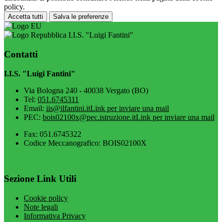
policy.
Accetta tutti
Salva le preferenze
I.I.S. "Luigi Fantini"
Contatti
I.I.S. "Luigi Fantini"
Via Bologna 240 - 40038 Vergato (BO)
Tel:
051.6745311
Email:
iis@ilfantini.it
Link per inviare una mail
PEC:
bois02100x@pec.istruzione.it
Link per inviare una mail
Fax: 051.6745322
Codice Meccanografico: BOIS02100X
Sezione Link Utili
Cookie policy
Note legali
Informativa Privacy