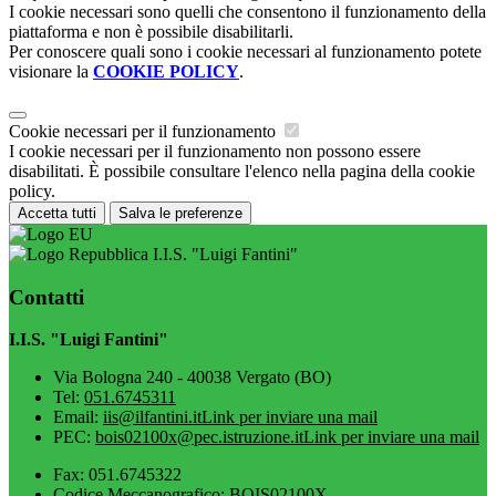
I cookie necessari sono quelli che consentono il funzionamento della
piattaforma e non è possibile disabilitarli.
Per conoscere quali sono i cookie necessari al funzionamento potete
visionare la
COOKIE POLICY
.
Cookie necessari per il funzionamento
I cookie necessari per il funzionamento non possono essere
disabilitati. È possibile consultare l'elenco nella pagina della cookie
policy.
Accetta tutti
Salva le preferenze
I.I.S. "Luigi Fantini"
Contatti
I.I.S. "Luigi Fantini"
Via Bologna 240 - 40038 Vergato (BO)
Tel:
051.6745311
Email:
iis@ilfantini.it
Link per inviare una mail
PEC:
bois02100x@pec.istruzione.it
Link per inviare una mail
Fax: 051.6745322
Codice Meccanografico: BOIS02100X