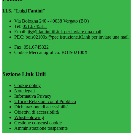
I.I.S. "Luigi Fantini"
Via Bologna 240 - 40038 Vergato (BO)
Tel:
051.6745311
Email:
iis@ilfantini.it
Link per inviare una mail
PEC:
bois02100x@pec.istruzione.it
Link per inviare una mail
Fax: 051.6745322
Codice Meccanografico: BOIS02100X
Sezione Link Utili
Cookie policy
Note legali
Informativa Privacy
Ufficio Relazioni con il Pubblico
Dichiarazione di accessibilità
Obiettivi di accessibilità
Whistleblowing
Gestione consensi cookie
Amministrazione trasparente