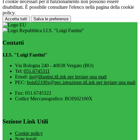
I cookie necessari per il funzionamento non possono essere
disabilitati. È possibile consultare l'elenco nella pagina della cookie
policy.
Accetta tutti
Salva le preferenze
I.I.S. "Luigi Fantini"
Contatti
I.I.S. "Luigi Fantini"
Via Bologna 240 - 40038 Vergato (BO)
Tel:
051.6745311
Email:
iis@ilfantini.it
Link per inviare una mail
PEC:
bois02100x@pec.istruzione.it
Link per inviare una mail
Fax: 051.6745322
Codice Meccanografico: BOIS02100X
Sezione Link Utili
Cookie policy
Note legali