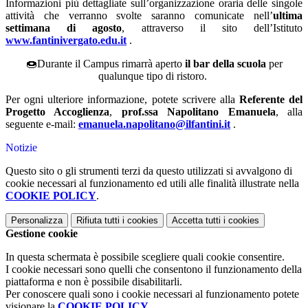
Informazioni più dettagliate sull’organizzazione oraria delle singole
attività che verranno svolte saranno comunicate nell’
ultima
settimana di agosto
, attraverso il sito dell’Istituto
www.fantinivergato.edu.it
.
🍩Durante il Campus rimarrà aperto
il bar della scuola
per
qualunque tipo di ristoro.
Per ogni ulteriore informazione, potete scrivere alla
Referente del
Progetto Accoglienza
,
prof.ssa Napolitano Emanuela
, alla
seguente e-mail:
emanuela.napolitano@ilfantini.it
.
Notizie
Questo sito o gli strumenti terzi da questo utilizzati si avvalgono di
cookie necessari al funzionamento ed utili alle finalità illustrate nella
COOKIE POLICY
.
Personalizza
Rifiuta tutti
i cookies
Accetta tutti
i cookies
Gestione cookie
In questa schermata è possibile scegliere quali cookie consentire.
I cookie necessari sono quelli che consentono il funzionamento della
piattaforma e non è possibile disabilitarli.
Per conoscere quali sono i cookie necessari al funzionamento potete
visionare la
COOKIE POLICY
.