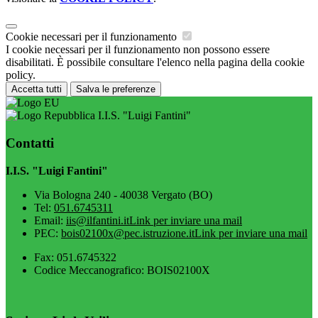
Cookie necessari per il funzionamento
I cookie necessari per il funzionamento non possono essere
disabilitati. È possibile consultare l'elenco nella pagina della cookie
policy.
Accetta tutti
Salva le preferenze
I.I.S. "Luigi Fantini"
Contatti
I.I.S. "Luigi Fantini"
Via Bologna 240 - 40038 Vergato (BO)
Tel:
051.6745311
Email:
iis@ilfantini.it
Link per inviare una mail
PEC:
bois02100x@pec.istruzione.it
Link per inviare una mail
Fax: 051.6745322
Codice Meccanografico: BOIS02100X