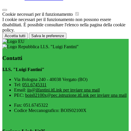
Cookie necessari per il funzionamento
I cookie necessari per il funzionamento non possono essere
disabilitati. È possibile consultare l'elenco nella pagina della cookie
policy.
Accetta tutti
Salva le preferenze
I.I.S. "Luigi Fantini"
Contatti
I.I.S. "Luigi Fantini"
Via Bologna 240 - 40038 Vergato (BO)
Tel:
051.6745311
Email:
iis@ilfantini.it
Link per inviare una mail
PEC:
bois02100x@pec.istruzione.it
Link per inviare una mail
Fax: 051.6745322
Codice Meccanografico: BOIS02100X