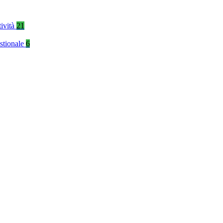
tività
21
stionale
6