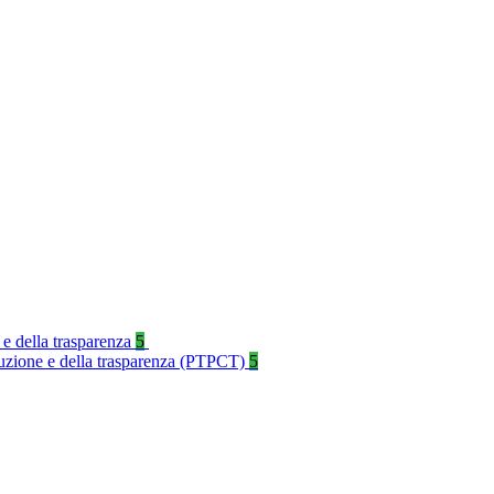
 e della trasparenza
5
rruzione e della trasparenza (PTPCT)
5