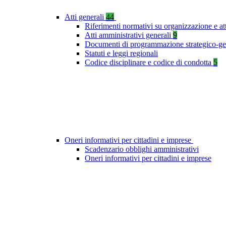
Atti generali
44
Riferimenti normativi su organizzazione e at
Atti amministrativi generali
9
Documenti di programmazione strategico-ge
Statuti e leggi regionali
Codice disciplinare e codice di condotta
5
Oneri informativi per cittadini e imprese
Scadenzario obblighi amministrativi
Oneri informativi per cittadini e imprese