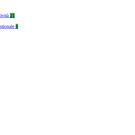
tività
21
stionale
6