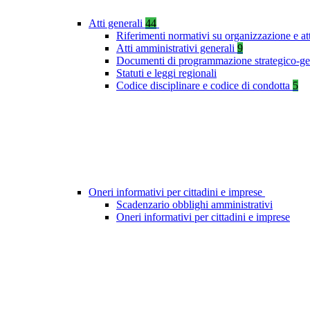
Atti generali
44
Riferimenti normativi su organizzazione e at
Atti amministrativi generali
9
Documenti di programmazione strategico-ge
Statuti e leggi regionali
Codice disciplinare e codice di condotta
5
Oneri informativi per cittadini e imprese
Scadenzario obblighi amministrativi
Oneri informativi per cittadini e imprese