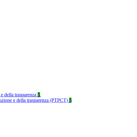
 e della trasparenza
5
rruzione e della trasparenza (PTPCT)
5