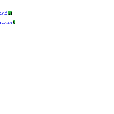
tività
21
stionale
6