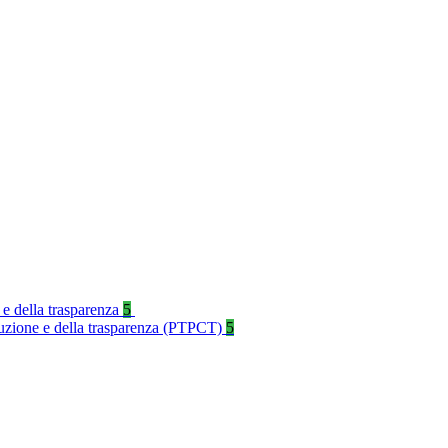
 e della trasparenza
5
rruzione e della trasparenza (PTPCT)
5