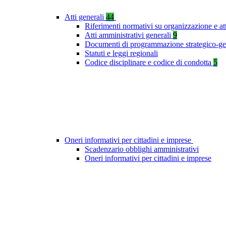
Atti generali
44
Riferimenti normativi su organizzazione e at
Atti amministrativi generali
9
Documenti di programmazione strategico-ge
Statuti e leggi regionali
Codice disciplinare e codice di condotta
5
Oneri informativi per cittadini e imprese
Scadenzario obblighi amministrativi
Oneri informativi per cittadini e imprese