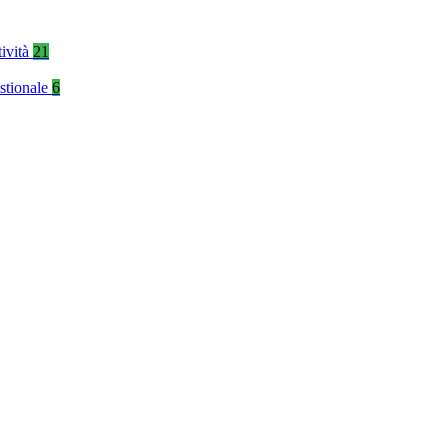
tività
21
stionale
6