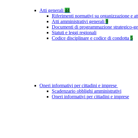
Atti generali
44
Riferimenti normativi su organizzazione e at
Atti amministrativi generali
9
Documenti di programmazione strategico-ge
Statuti e leggi regionali
Codice disciplinare e codice di condotta
5
Oneri informativi per cittadini e imprese
Scadenzario obblighi amministrativi
Oneri informativi per cittadini e imprese