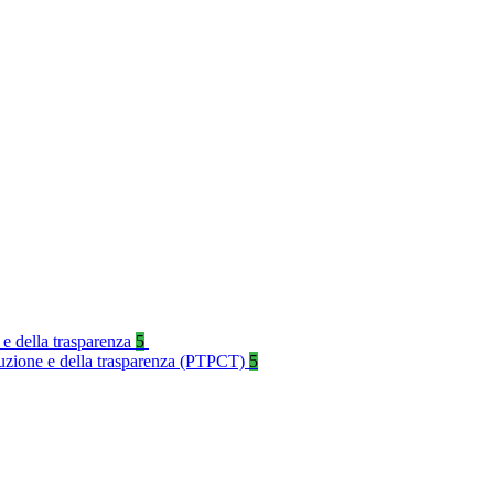
 e della trasparenza
5
rruzione e della trasparenza (PTPCT)
5