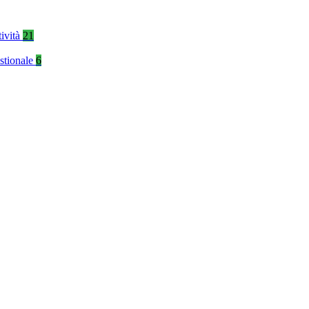
tività
21
stionale
6