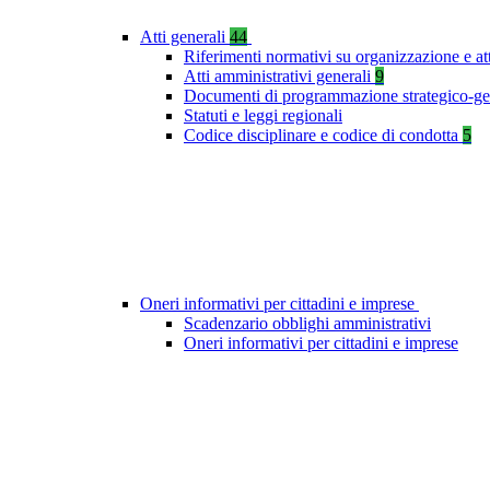
Atti generali
44
Riferimenti normativi su organizzazione e at
Atti amministrativi generali
9
Documenti di programmazione strategico-ge
Statuti e leggi regionali
Codice disciplinare e codice di condotta
5
Oneri informativi per cittadini e imprese
Scadenzario obblighi amministrativi
Oneri informativi per cittadini e imprese