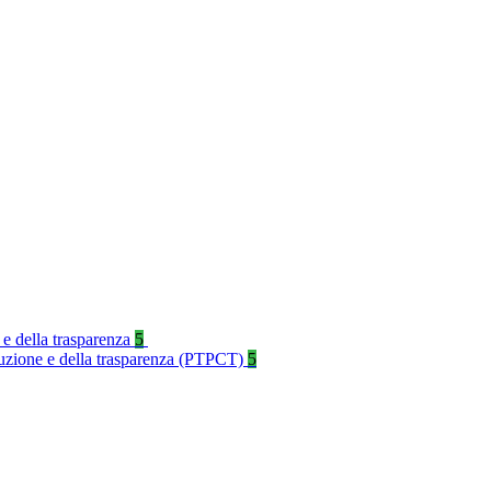
 e della trasparenza
5
rruzione e della trasparenza (PTPCT)
5