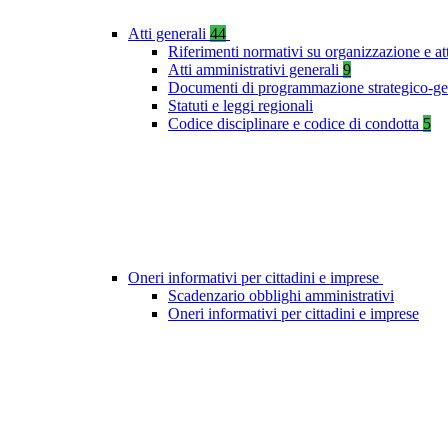
Atti generali
44
Riferimenti normativi su organizzazione e at
Atti amministrativi generali
9
Documenti di programmazione strategico-ge
Statuti e leggi regionali
Codice disciplinare e codice di condotta
5
Oneri informativi per cittadini e imprese
Scadenzario obblighi amministrativi
Oneri informativi per cittadini e imprese