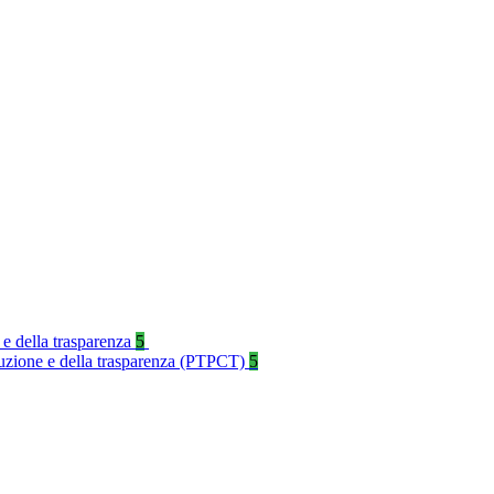
 e della trasparenza
5
rruzione e della trasparenza (PTPCT)
5