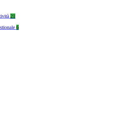
tività
21
stionale
6