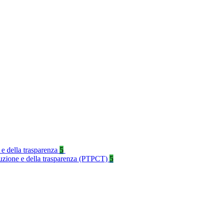
 e della trasparenza
5
rruzione e della trasparenza (PTPCT)
5