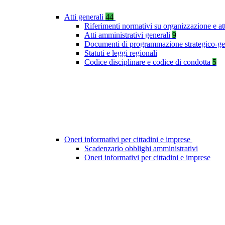
Atti generali
44
Riferimenti normativi su organizzazione e at
Atti amministrativi generali
9
Documenti di programmazione strategico-ge
Statuti e leggi regionali
Codice disciplinare e codice di condotta
5
Oneri informativi per cittadini e imprese
Scadenzario obblighi amministrativi
Oneri informativi per cittadini e imprese