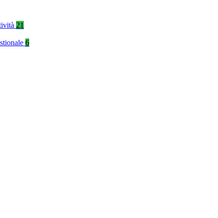
tività
21
stionale
6