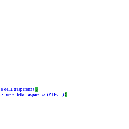
 e della trasparenza
5
rruzione e della trasparenza (PTPCT)
5