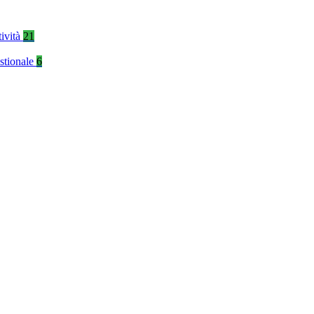
tività
21
stionale
6