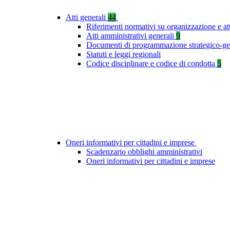
Atti generali
44
Riferimenti normativi su organizzazione e at
Atti amministrativi generali
9
Documenti di programmazione strategico-ge
Statuti e leggi regionali
Codice disciplinare e codice di condotta
5
Oneri informativi per cittadini e imprese
Scadenzario obblighi amministrativi
Oneri informativi per cittadini e imprese