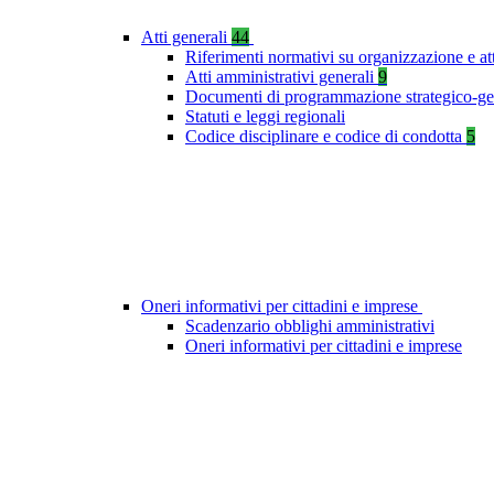
Atti generali
44
Riferimenti normativi su organizzazione e at
Atti amministrativi generali
9
Documenti di programmazione strategico-ge
Statuti e leggi regionali
Codice disciplinare e codice di condotta
5
Oneri informativi per cittadini e imprese
Scadenzario obblighi amministrativi
Oneri informativi per cittadini e imprese