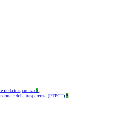
 e della trasparenza
5
rruzione e della trasparenza (PTPCT)
5