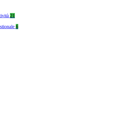
tività
21
stionale
6