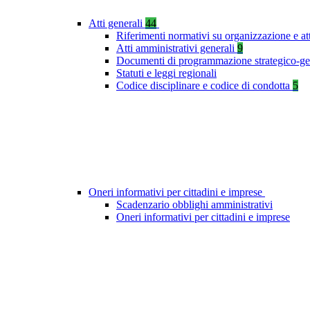
Atti generali
44
Riferimenti normativi su organizzazione e at
Atti amministrativi generali
9
Documenti di programmazione strategico-ge
Statuti e leggi regionali
Codice disciplinare e codice di condotta
5
Oneri informativi per cittadini e imprese
Scadenzario obblighi amministrativi
Oneri informativi per cittadini e imprese