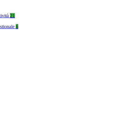
tività
21
stionale
6