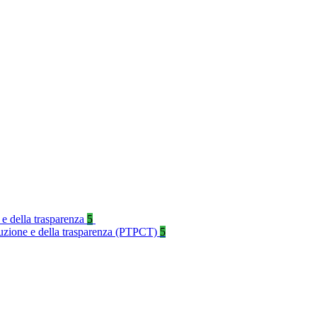
 e della trasparenza
5
rruzione e della trasparenza (PTPCT)
5