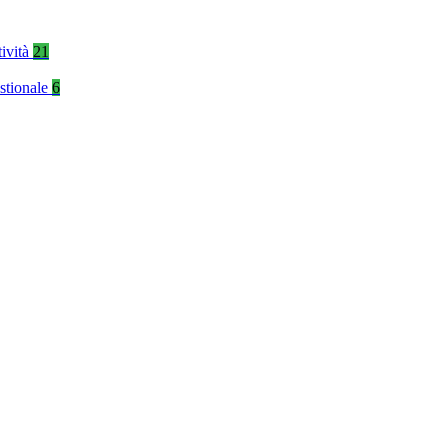
tività
21
stionale
6