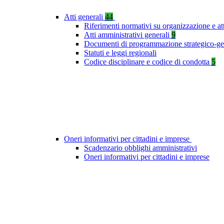
Atti generali
44
Riferimenti normativi su organizzazione e at
Atti amministrativi generali
9
Documenti di programmazione strategico-ge
Statuti e leggi regionali
Codice disciplinare e codice di condotta
5
Oneri informativi per cittadini e imprese
Scadenzario obblighi amministrativi
Oneri informativi per cittadini e imprese