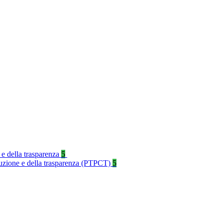
 e della trasparenza
5
rruzione e della trasparenza (PTPCT)
5